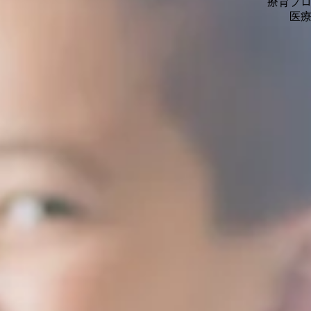
療育プ
​医