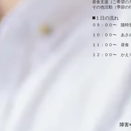
​昼食支援（ご希望
​その他活動（季節の
◼️１日の流れ
０９：００〜 随時
１０：００〜 あさ
１１：００〜 昼食
​１２：００〜 かえ
障害