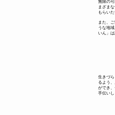
無限の可
まざまな
もらいた
また、ご
うな
地域
いん」は
生きづら
るよう、
ができ、
手伝いし