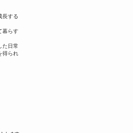
成長する
て暮らす
した日常
を得られ