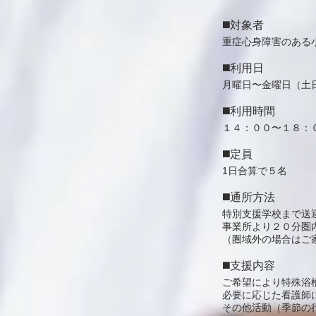
◼️対象者
重症心身障害のある
◼️利用日
月曜日〜金曜日（土
◼️利用時間
１４：００〜１８：
◼️定員
1日合算で５名
◼️通所方法
特別支援学校まで送
​事業所より２０分圏
（圏域外の場合はご
◼️支援内容
ご希望により特殊浴
必要に応じた看護師
​その他活動（季節の