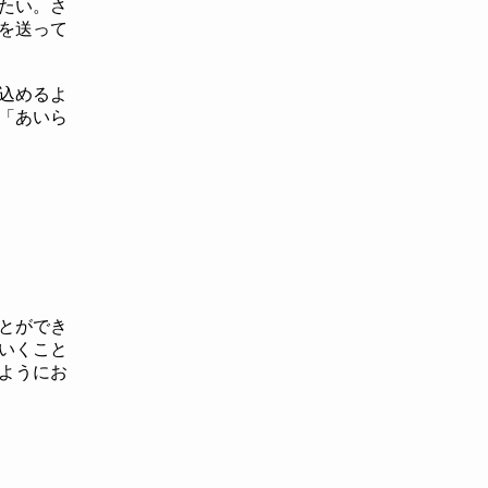
たい。
さ
を送って
込めるよ
ら「あいら
とができ
いくこと
ようにお