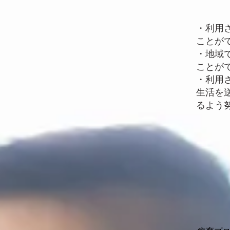
・利用
ことが
・地域
ことが
・利用
生活を
るよう