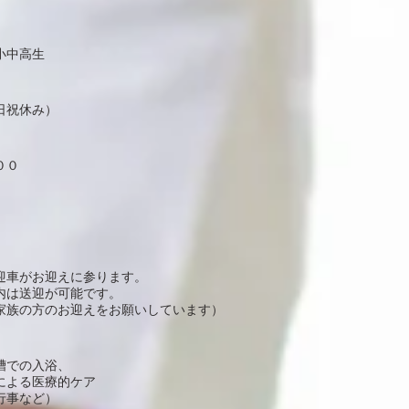
小中高生
日祝休み）
００
迎車がお迎えに参ります。
内は送迎が可能です。
家族の方のお迎えをお願いしています）
槽での入浴、
による医療的ケア
行事など）