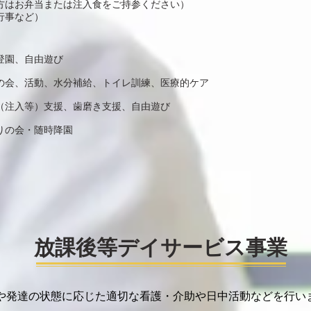
の方はお弁当または注入食をご持参ください）
行事など）
登園、自由遊び
の会、活動、水分補給、トイレ訓練、医療的ケア
（注入等）
支援
、歯磨き支援、自由遊び
りの会・随時降園
放課後等デイサービス事業
や発達の状態に応じた適切な看護・​介助や日中活動などを行い