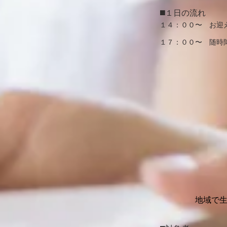
◼️１日の流れ
１４：００〜 お迎
​１７：００〜 随時
地域で生