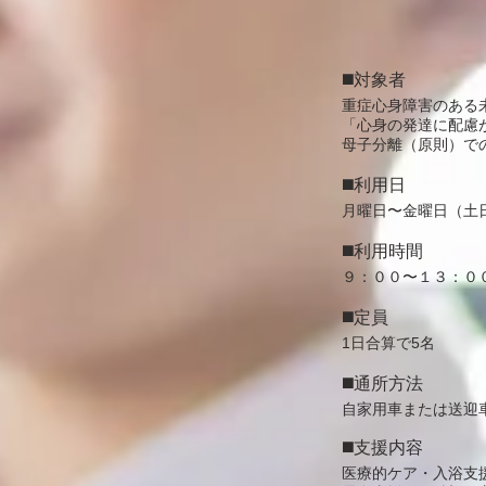
◼️対象者
重症心身障害のある
「心身の発達に配慮
母子分離（原則）で
◼️利用日
月曜日〜金曜日（土
◼️利用時間
９：００〜１３：０
◼️定員
1日合算で5名
◼️通所方法
自家用車または送迎
◼️
支援内容
医療的ケア・入浴支